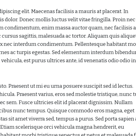
iscing elit. Maecenas facilisis a mauris at placerat. In
tis dolor. Donec mollis luctus velit vitae fringilla. Proin ne
lum condimentum, enim massa auctor quam, nec facilisis 
ac cursus sagittis, malesuada ac tortor. Aliquam quis alique
t ex nec interdum condimentum. Pellentesque habitant mo
fames ac turpis egestas. Sed elementum interdum bibendu
hicula, est purus ultrices ante, id venenatis odio odio i
o. Praesent ut mi eu urna posuere suscipit sed id lectus.
icula. Praesent varius, eros sed molestie tristique, nunc t
nec sem. Fusce ultricies elit id placerat dignissim. Nullam
aucibus nunc tempus. Quisque commodo eros magna, eget
tas sit amet viverra sed, tempus a purus. Sed porta sapien 
. Etiam scelerisque orci vehicula magna hendrerit, eu
bitant morbi tristique senectus et netus et malesuada