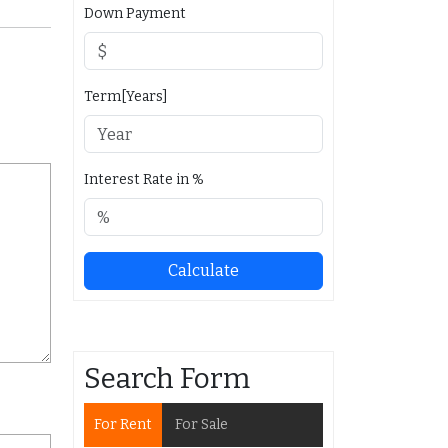
Down Payment
Term[Years]
Interest Rate in %
Calculate
Search Form
For Rent
For Sale