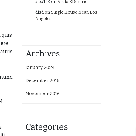
alex123
on
Arafa El Sherief
dfsd
on
Single House Near, Los
Angeles
t quis
uere
mauris
Archives
January 2024
 nunc.
December 2016
November 2016
el
Categories
s
lit