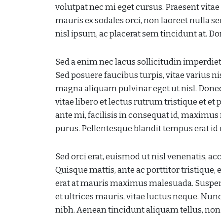
volutpat nec mi eget cursus. Praesent vitae 
mauris ex sodales orci, non laoreet nulla s
nisl ipsum, ac placerat sem tincidunt at. D
Sed a enim nec lacus sollicitudin imperdie
Sed posuere faucibus turpis, vitae varius nis
magna aliquam pulvinar eget ut nisl. Donec 
vitae libero et lectus rutrum tristique et
ante mi, facilisis in consequat id, maximus
purus. Pellentesque blandit tempus erat id 
Sed orci erat, euismod ut nisl venenatis, ac
Quisque mattis, ante ac porttitor tristique,
erat at mauris maximus malesuada. Suspen
et ultrices mauris, vitae luctus neque. N
nibh. Aenean tincidunt aliquam tellus, non 