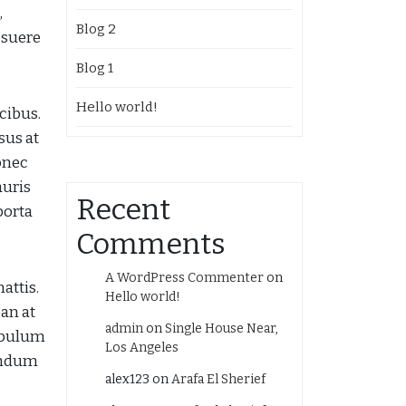
,
Blog 2
osuere
Blog 1
Hello world!
cibus.
sus at
onec
auris
Recent
porta
Comments
A WordPress Commenter
on
attis.
Hello world!
ean at
admin
on
Single House Near,
tibulum
Los Angeles
bendum
alex123
on
Arafa El Sherief