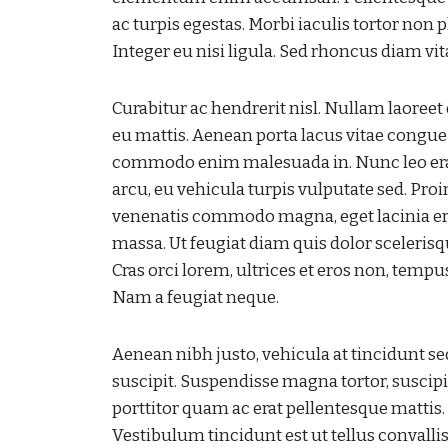
ac turpis egestas. Morbi iaculis tortor non
Integer eu nisi ligula. Sed rhoncus diam vi
Curabitur ac hendrerit nisl. Nullam laoree
eu mattis. Aenean porta lacus vitae congue 
commodo enim malesuada in. Nunc leo erat, m
arcu, eu vehicula turpis vulputate sed. Proin 
venenatis commodo magna, eget lacinia er
massa. Ut feugiat diam quis dolor scelerisqu
Cras orci lorem, ultrices et eros non, temp
Nam a feugiat neque.
Aenean nibh justo, vehicula at tincidunt se
suscipit. Suspendisse magna tortor, suscip
porttitor quam ac erat pellentesque mattis. 
Vestibulum tincidunt est ut tellus convallis