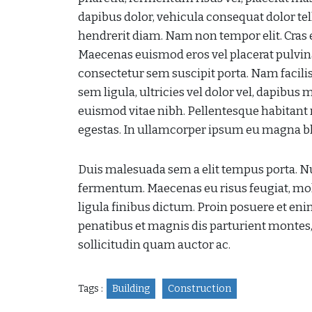
dapibus dolor, vehicula consequat dolor tell
hendrerit diam. Nam non tempor elit. Cras e
Maecenas euismod eros vel placerat pulvinar
consectetur sem suscipit porta. Nam facilis
sem ligula, ultricies vel dolor vel, dapibus
euismod vitae nibh. Pellentesque habitant 
egestas. In ullamcorper ipsum eu magna blan
Duis malesuada sem a elit tempus porta. Nul
fermentum. Maecenas eu risus feugiat, molli
ligula finibus dictum. Proin posuere et enim
penatibus et magnis dis parturient montes,
sollicitudin quam auctor ac.
Tags :
Building
Construction