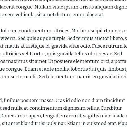
 placerat congue. Nullam vitae ipsum a risus aliquam digni
tae sem vehicula, sit amet dictum enim placerat.
t dolor eu condimentum ultrices. Morbi suscipit rhoncus 
viverra. Sed quis augue turpis. Sed tempus auctor libero, 
attis at tristique id, gravida vitae odio. Fusce rutrum l
ultricies velit tortor, quis gravida tellus ultricies ac. Sed
os maximus sit amet. Ut posuere elementum orci, a porta
e congue. Etiam et ante mollis, lobortis dui quis, finibus
us consectetur elit. Sed elementum mauris eu gravida tinc
d, finibus posuere massa. Cras id odio non diam tincidunt
it sed nulla at, condimentum dignissim tellus. Curabitur
Donec arcu sapien, feugiat eu arcu id, sagittis malesuada n
, sit amet blandit nisi pulvinar. Etiam in euismod erat. Mau