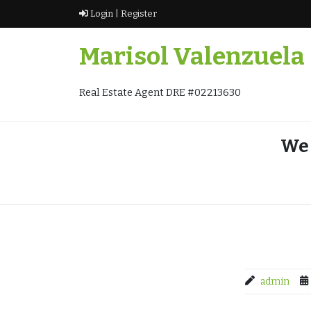
Skip
Login |
Register
to
content
Marisol Valenzuela
Real Estate Agent DRE #02213630
We 
admin