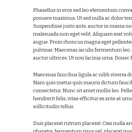
Phasellus in eros sed leo elementum conval
posuere maximus. Ut sed nulla ac dolor temp
Suspendisse justo ante, auctor in massa non
malesuada non eget velit. Aliquam erat volut
augue. Proin rhoncus magna eget pellentes
pulvinar. Maecenas iaculis fermentum leo, 
auctor ultrices. Ut non lacinia urna. Done
Maecenas faucibus ligula ac nibh viverra di
Nam quis metus quis mauris dictum faucib
consectetur. Nunc sit amet mollis leo. Pelle
hendrerit felis, vitae efficitur ex ante at 
sollicitudin tellus.
Duis placerat rutrum placerat. Cras nulla arc
pharetra, fermentum risus vel, placerat mass