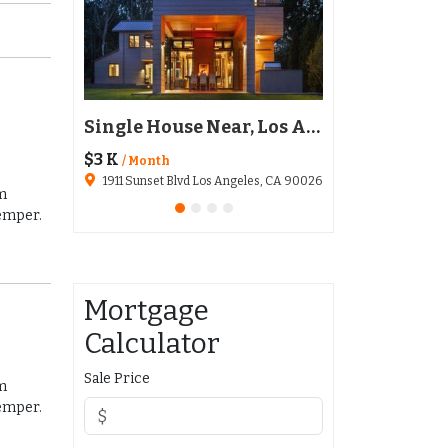
Restaurant Austin, TX 78702
Single House Near, Los Angeles
$3 K
$136,020
/ Month
1911 Sunset Blvd Los Angeles, CA 90026
6511 Santa Monica Blvd
um
semper.
Mortgage
Calculator
Sale Price
um
semper.