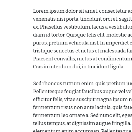
Lorem ipsum dolor sit amet, consectetur adip
venenatis nisi porta, tincidunt orci et, sagit
ex. Phasellus vestibulum, lacus a vestibu
diam id tortor. Quisque felis elit, molestie 
purus, pretium vehicula nisl. In imperdie
tristique senectus et netus et malesuada 
Praesent convallis, metus at condimentum ve
Cras in interdum dui, in tincidunt ligula.
Sed rhoncus rutrum enim, quis pretium just
Pellentesque feugiat faucibus augue vel veh
efficitur felis, vitae suscipit magna ipsum 
fermentum risus non ante lacinia, quis f
fermentum leo ornare a. Sed nunc elit, eges
tellus tempus, at dignissim augue fringilla
elementum enim accumsan. Pellentesque ha