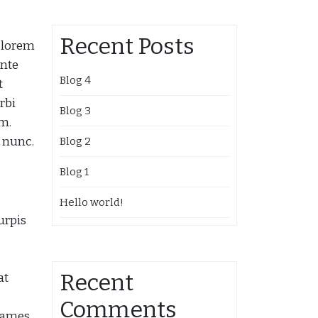
Recent Posts
c lorem
ante
Blog 4
t
rbi
Blog 3
m.
n nunc.
Blog 2
Blog 1
Hello world!
urpis
Recent
at
Comments
 fames