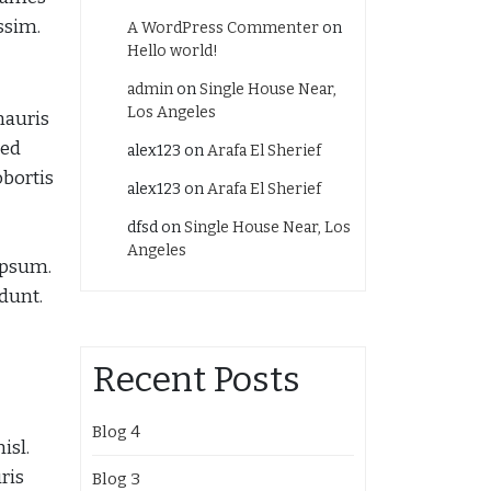
ssim.
A WordPress Commenter
on
Hello world!
admin
on
Single House Near,
Los Angeles
mauris
sed
alex123
on
Arafa El Sherief
obortis
alex123
on
Arafa El Sherief
dfsd
on
Single House Near, Los
Angeles
 ipsum.
idunt.
Recent Posts
Blog 4
isl.
ris
Blog 3