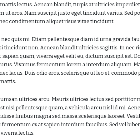
mattis lectus. Aenean blandit, turpis at ultricies imperdiet
em ut eros. Nam suscipit justo eget tincidunt varius. Sed p
onec condimentum aliquet risus vitae tincidunt.
t nec quis mi. Etiam pellentesque diam id urna gravida fau
i tincidunt non. Aenean blandit ultricies sagittis. In nec ri
sapien quam, viverra eget velit eu, dictum suscipit est. D
 et purus. Vivamus fermentum lorem a interdum aliquam. M
 nec lacus. Duis odio eros, scelerisque ut leo et, commodo 
mattis.
cumsan ultrices arcu. Mauris ultrices lectus sed porttitor m
 est nisi pellentesque quam, a vehicula arcu nisl id mi. Aen
disse finibus magna sed massa scelerisque laoreet. Ves
unc fermentum ex at sapien interdum faucibus. Sed vel bi
viverra lectus.