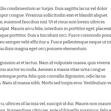
lis condimentum ac turpis. Duis sagittis lacus vel dolor
or congue. Vivamus sollicitudin erat et blandit aliquet.
, euismod faucibus nisl. Ut et risus non lorem ultrices
pat. Mauris arcu felis, interdum in porttitor eget, placera
que porttitor. Duis a tincidunt orci. Fusce commodo pos
eu semper velit efficitur a. Fusce pellentesque neque ut 
c facilisis magna eget orci posuere elementum.
gnissim at et lectus. Nam id vulputate massa, quis viverra
us auctor eu nulla. Aenean a massa vitae urna congue
ntesque porta, felis quis convallis dignissim, odio lacus
urna. Nam id massa nibh. Morbi sed turpis eros. Vestibulum v
u, ultrices id lacinia vel, suscipit id dui. Mauris non mauri
a. Suspendisse ultricies, ante id fringilla maximus, felis e