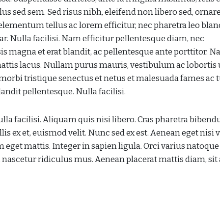
us sed sem. Sed risus nibh, eleifend non libero sed, ornar
lementum tellus ac lorem efficitur, nec pharetra leo bland
. Nulla facilisi. Nam efficitur pellentesque diam, nec
is magna et erat blandit, ac pellentesque ante porttitor. 
 mattis lacus. Nullam purus mauris, vestibulum ac lobortis 
morbi tristique senectus et netus et malesuada fames ac t
dit pellentesque. Nulla facilisi.
la facilisi. Aliquam quis nisi libero. Cras pharetra biben
s ex et, euismod velit. Nunc sed ex est. Aenean eget nisi v
 eget mattis. Integer in sapien ligula. Orci varius natoque
 nascetur ridiculus mus. Aenean placerat mattis diam, sit