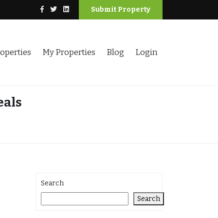
Submit Property
operties
My Properties
Blog
Login
eals
Search
Search