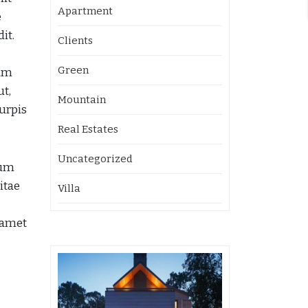
Apartment
e
it.
Clients
Green
Nam
ut,
Mountain
urpis
Real Estates
Uncategorized
dum
itae
Villa
 amet