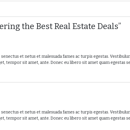
ering the Best Real Estate Deals”
4127 18th St San Francisco
$5,000
$1 M
/ Month
4127 18th St San Francisco, CA 94114
Austin, TX 78702
e senectus et netus et malesuada fames ac turpis egestas. Vestibul
 eget, tempor sit amet, ante. Donec eu libero sit amet quam egestas 
e senectus et netus et malesuada fames ac turpis egestas. Vestibul
 eget, tempor sit amet, ante. Donec eu libero sit amet quam egestas 