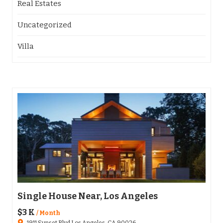
Real Estates
Uncategorized
Villa
Single House Near, Los Angeles
Apa
$3 K
$136
/ Month