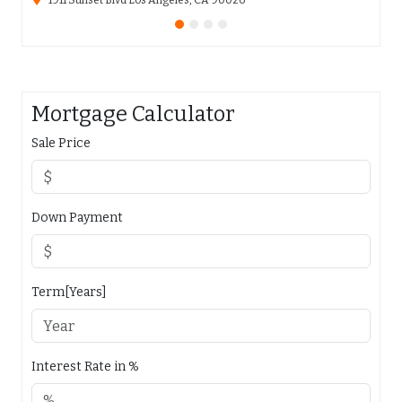
1911 Sunset Blvd Los Angeles, CA 90026
65
Mortgage Calculator
Sale Price
Down Payment
Term[Years]
Interest Rate in %