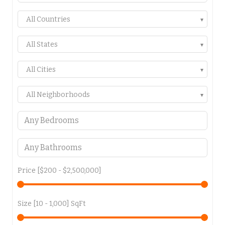
All Countries
All States
All Cities
All Neighborhoods
Price [
$200
-
$2,500,000
]
Size [
10
-
1,000
] SqFt