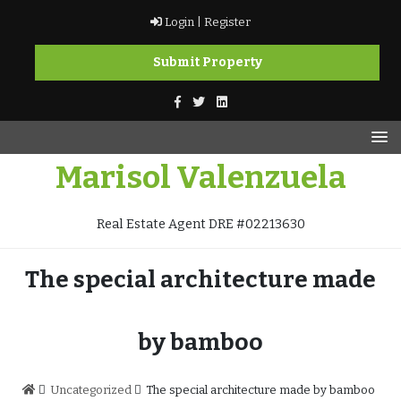
Skip
Login |
Register
to
content
Submit Property
Marisol Valenzuela
Real Estate Agent DRE #02213630
The special architecture made
by bamboo
Uncategorized
The special architecture made by bamboo