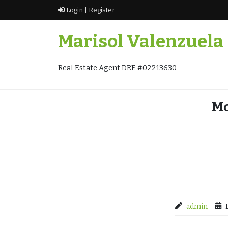
Skip
Login |
Register
to
content
Marisol Valenzuela
Real Estate Agent DRE #02213630
Mo
admin