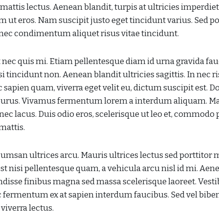
mattis lectus. Aenean blandit, turpis at ultricies imperdiet
em ut eros. Nam suscipit justo eget tincidunt varius. Sed p
onec condimentum aliquet risus vitae tincidunt.
t nec quis mi. Etiam pellentesque diam id urna gravida fau
i tincidunt non. Aenean blandit ultricies sagittis. In nec ri
sapien quam, viverra eget velit eu, dictum suscipit est. D
 et purus. Vivamus fermentum lorem a interdum aliquam. M
 nec lacus. Duis odio eros, scelerisque ut leo et, commodo 
mattis.
cumsan ultrices arcu. Mauris ultrices lectus sed porttitor m
 est nisi pellentesque quam, a vehicula arcu nisl id mi. Aen
disse finibus magna sed massa scelerisque laoreet. Ves
unc fermentum ex at sapien interdum faucibus. Sed vel bi
viverra lectus.