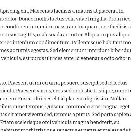
iscing elit. Maecenas facilisis a mauris at placerat. In
tis dolor. Donec mollis luctus velit vitae fringilla. Proin ne
lum condimentum, enim massa auctor quam, nec facilisis 
ac cursus sagittis, malesuada ac tortor. Aliquam quis alique
t ex nec interdum condimentum. Pellentesque habitant mo
fames ac turpis egestas. Sed elementum interdum bibendu
hicula, est purus ultrices ante, id venenatis odio odio i
o. Praesent ut mi eu urna posuere suscipit sed id lectus.
icula. Praesent varius, eros sed molestie tristique, nunc t
nec sem. Fusce ultricies elit id placerat dignissim. Nullam
aucibus nunc tempus. Quisque commodo eros magna, eget
tas sit amet viverra sed, tempus a purus. Sed porta sapien 
. Etiam scelerisque orci vehicula magna hendrerit, eu
bitant morbi tristique senectus et netus et malesuada