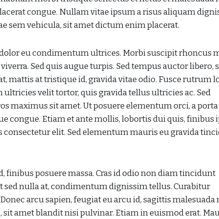
 placerat congue. Nullam vitae ipsum a risus aliquam digni
tae sem vehicula, sit amet dictum enim placerat.
t dolor eu condimentum ultrices. Morbi suscipit rhoncus 
viverra. Sed quis augue turpis. Sed tempus auctor libero, 
attis at tristique id, gravida vitae odio. Fusce rutrum l
ultricies velit tortor, quis gravida tellus ultricies ac. Sed
os maximus sit amet. Ut posuere elementum orci, a porta
e congue. Etiam et ante mollis, lobortis dui quis, finibus
us consectetur elit. Sed elementum mauris eu gravida tinc
d, finibus posuere massa. Cras id odio non diam tincidunt
it sed nulla at, condimentum dignissim tellus. Curabitur
Donec arcu sapien, feugiat eu arcu id, sagittis malesuada n
, sit amet blandit nisi pulvinar. Etiam in euismod erat. Mau