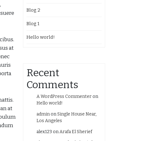
,
Blog 2
osuere
Blog 1
Hello world!
cibus.
sus at
onec
auris
Recent
porta
Comments
A WordPress Commenter
on
attis.
Hello world!
ean at
admin
on
Single House Near,
tibulum
Los Angeles
bendum
alex123
on
Arafa El Sherief