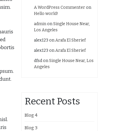
ssim.
A WordPress Commenter
on
Hello world!
admin
on
Single House Near,
Los Angeles
mauris
sed
alex123
on
Arafa El Sherief
obortis
alex123
on
Arafa El Sherief
dfsd
on
Single House Near, Los
Angeles
 ipsum.
idunt.
Recent Posts
Blog 4
isl.
ris
Blog 3