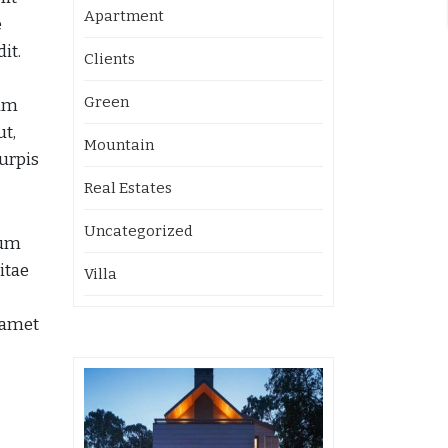
Apartment
e
it.
Clients
Green
Nam
ut,
Mountain
urpis
Real Estates
Uncategorized
dum
itae
Villa
 amet