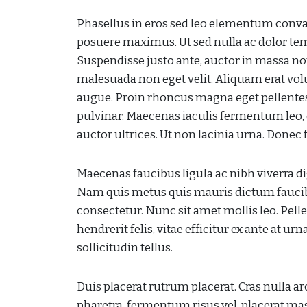
Phasellus in eros sed leo elementum conval
posuere maximus. Ut sed nulla ac dolor temp
Suspendisse justo ante, auctor in massa non
malesuada non eget velit. Aliquam erat volut
augue. Proin rhoncus magna eget pellentes
pulvinar. Maecenas iaculis fermentum leo, 
auctor ultrices. Ut non lacinia urna. Done
Maecenas faucibus ligula ac nibh viverra di
Nam quis metus quis mauris dictum faucib
consectetur. Nunc sit amet mollis leo. Pelle
hendrerit felis, vitae efficitur ex ante at 
sollicitudin tellus.
Duis placerat rutrum placerat. Cras nulla arc
pharetra, fermentum risus vel, placerat mass