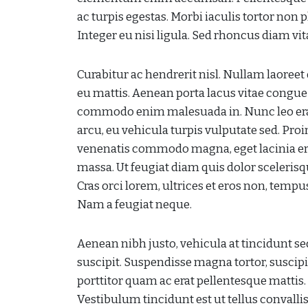
ac turpis egestas. Morbi iaculis tortor non
Integer eu nisi ligula. Sed rhoncus diam vi
Curabitur ac hendrerit nisl. Nullam laoree
eu mattis. Aenean porta lacus vitae congue 
commodo enim malesuada in. Nunc leo erat, m
arcu, eu vehicula turpis vulputate sed. Proin 
venenatis commodo magna, eget lacinia er
massa. Ut feugiat diam quis dolor scelerisqu
Cras orci lorem, ultrices et eros non, temp
Nam a feugiat neque.
Aenean nibh justo, vehicula at tincidunt se
suscipit. Suspendisse magna tortor, suscip
porttitor quam ac erat pellentesque mattis. 
Vestibulum tincidunt est ut tellus convallis