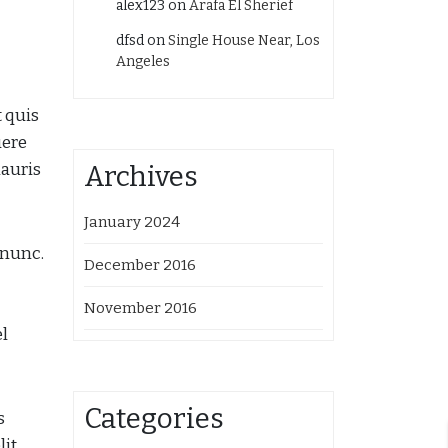
alex123
on
Arafa El Sherief
dfsd
on
Single House Near, Los
Angeles
t quis
uere
mauris
Archives
January 2024
 nunc.
December 2016
November 2016
el
Categories
s
lit