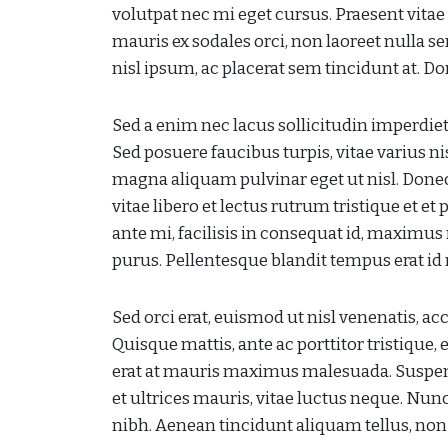
volutpat nec mi eget cursus. Praesent vitae 
mauris ex sodales orci, non laoreet nulla s
nisl ipsum, ac placerat sem tincidunt at. D
Sed a enim nec lacus sollicitudin imperdie
Sed posuere faucibus turpis, vitae varius nis
magna aliquam pulvinar eget ut nisl. Donec 
vitae libero et lectus rutrum tristique et
ante mi, facilisis in consequat id, maximus
purus. Pellentesque blandit tempus erat id 
Sed orci erat, euismod ut nisl venenatis, ac
Quisque mattis, ante ac porttitor tristique,
erat at mauris maximus malesuada. Suspen
et ultrices mauris, vitae luctus neque. N
nibh. Aenean tincidunt aliquam tellus, non 