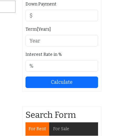
Down Payment
Term[Years]
Interest Rate in %
Calculate
Search Form
For Rent
For Sale