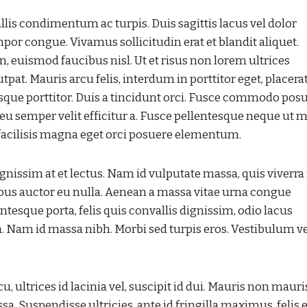
lis condimentum ac turpis. Duis sagittis lacus vel dolor
or congue. Vivamus sollicitudin erat et blandit aliquet.
, euismod faucibus nisl. Ut et risus non lorem ultrices
pat. Mauris arcu felis, interdum in porttitor eget, placera
que porttitor. Duis a tincidunt orci. Fusce commodo pos
eu semper velit efficitur a. Fusce pellentesque neque ut 
c facilisis magna eget orci posuere elementum.
gnissim at et lectus. Nam id vulputate massa, quis viverra
us auctor eu nulla. Aenean a massa vitae urna congue
ntesque porta, felis quis convallis dignissim, odio lacus
urna. Nam id massa nibh. Morbi sed turpis eros. Vestibulum v
u, ultrices id lacinia vel, suscipit id dui. Mauris non mauri
a. Suspendisse ultricies, ante id fringilla maximus, felis e