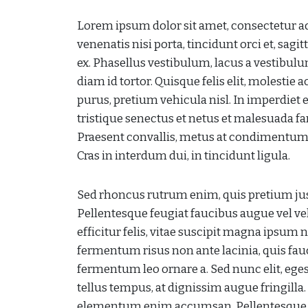
Lorem ipsum dolor sit amet, consectetur adip
venenatis nisi porta, tincidunt orci et, sagit
ex. Phasellus vestibulum, lacus a vestibu
diam id tortor. Quisque felis elit, molestie 
purus, pretium vehicula nisl. In imperdie
tristique senectus et netus et malesuada 
Praesent convallis, metus at condimentum ve
Cras in interdum dui, in tincidunt ligula.
Sed rhoncus rutrum enim, quis pretium just
Pellentesque feugiat faucibus augue vel veh
efficitur felis, vitae suscipit magna ipsum 
fermentum risus non ante lacinia, quis f
fermentum leo ornare a. Sed nunc elit, eges
tellus tempus, at dignissim augue fringilla
elementum enim accumsan. Pellentesque ha