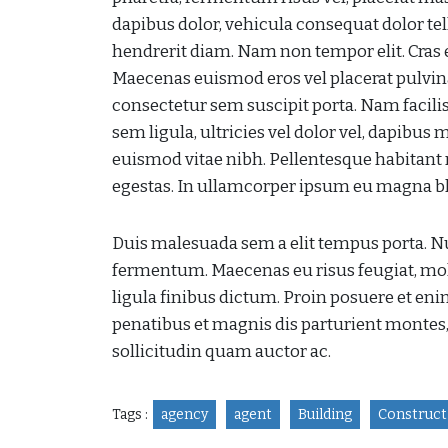
dapibus dolor, vehicula consequat dolor tell
hendrerit diam. Nam non tempor elit. Cras e
Maecenas euismod eros vel placerat pulvinar
consectetur sem suscipit porta. Nam facilis
sem ligula, ultricies vel dolor vel, dapibus
euismod vitae nibh. Pellentesque habitant 
egestas. In ullamcorper ipsum eu magna blan
Duis malesuada sem a elit tempus porta. Nul
fermentum. Maecenas eu risus feugiat, molli
ligula finibus dictum. Proin posuere et enim
penatibus et magnis dis parturient montes,
sollicitudin quam auctor ac.
Tags :
agency
agent
Building
Construct