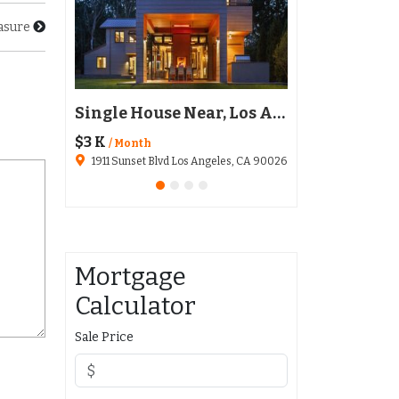
asure
Restaurant Austin, TX 78702
Single House Near, Los Angeles
$3 K
$136,020
/ Month
1911 Sunset Blvd Los Angeles, CA 90026
6511 Santa Monica Blvd
Mortgage
Calculator
Sale Price