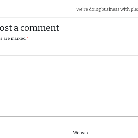
We’re doing business with ple
Post a comment
4127 18th St San Francisco
lds are marked
*
$5,000
$1 M
/ Month
4127 18th St San Francisco, CA 94114
Austin, TX 78702
Website