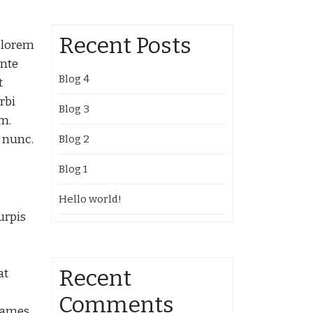
Recent Posts
c lorem
ante
Blog 4
t
rbi
Blog 3
m.
n nunc.
Blog 2
Blog 1
Hello world!
urpis
Recent
at
Comments
 fames