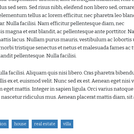
us sed sem. Sed risus nibh, eleifend non libero sed, ornar
lementum tellus ac lorem efficitur, nec pharetra leo bland
. Nulla facilisi. Nam efficitur pellentesque diam, nec
is magna et erat blandit, ac pellentesque ante porttitor. 
 mattis lacus. Nullam purus mauris, vestibulum ac lobortis 
morbi tristique senectus et netus et malesuada fames ac t
dit pellentesque. Nulla facilisi.
la facilisi. Aliquam quis nisi libero. Cras pharetra biben
s ex et, euismod velit. Nunc sed ex est. Aenean eget nisi v
 eget mattis. Integer in sapien ligula. Orci varius natoque
 nascetur ridiculus mus. Aenean placerat mattis diam, sit
ion
house
real estate
villa