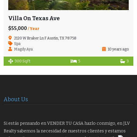
Villa On Texas Ave
$55,000
/ Year
2120 W Braker Ln F Austin, TX 78758
Spa
Magdy Aya
10 years ago
300 SqFt
5
3
About Us
Si estás pensando en VENDER TU CASA hazlo conmigo, en JLV
Realty sabemos la necesidad de nuestros clientes y estamos