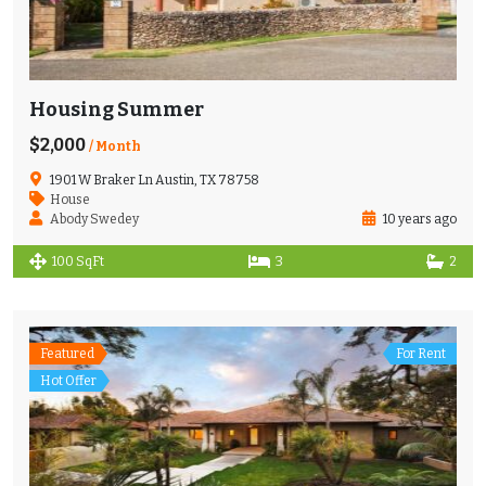
Housing Summer
$2,000
/ Month
1901 W Braker Ln Austin, TX 78758
House
Abody Swedey
10 years ago
100 SqFt
3
2
Featured
For Rent
Hot Offer