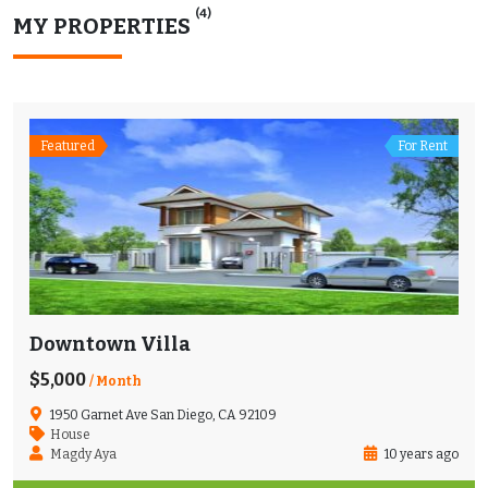
(4)
MY PROPERTIES
Featured
For Rent
Downtown Villa
$5,000
/ Month
1950 Garnet Ave San Diego, CA 92109
House
Magdy Aya
10 years ago