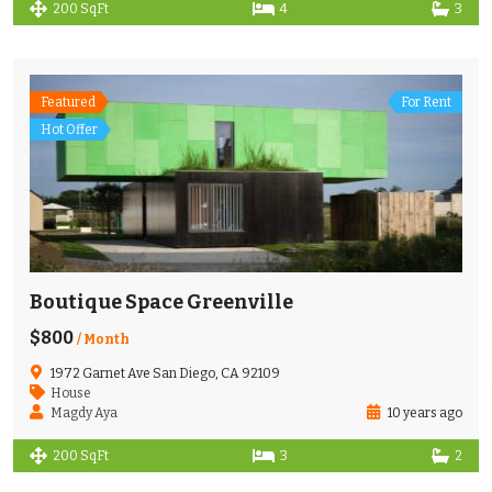
200 SqFt
4
3
Featured
For Rent
Hot Offer
Boutique Space Greenville
$800
/ Month
1972 Garnet Ave San Diego, CA 92109
House
Magdy Aya
10 years ago
200 SqFt
3
2