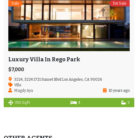
Sale
For Sale
Luxury Villa In Rego Park
$7,000
3224, 3224 1721 Sunset Blvd Los Angeles, CA 90026
Villa
Magdy Aya
10 years ago
350 SqFt
4
3