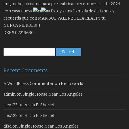
enganche, háblame para pre-calificarte y empezar este 2024
con casa nueva
Estoy a una llamada de distancia y
recuerda que con MARISOL VALENZUELA REALTY tu,
NUNCA PIERDES!!!
DRE# 02213630
Search
for:
Recent Comments
A WordPress Commenter
on
Hello world!
admin
on
Single House Near, Los Angeles
alex123
on
Arafa El Sherief
alex123
on
Arafa El Sherief
dfsd
on
Single House Near, Los Angeles