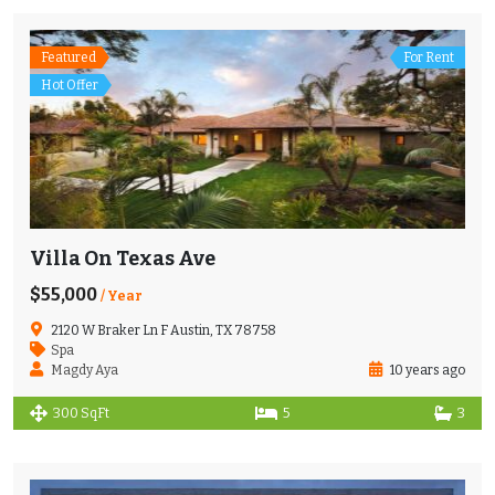
Featured
For Rent
Hot Offer
Villa On Texas Ave
$55,000
/ Year
2120 W Braker Ln F Austin, TX 78758
Spa
Magdy Aya
10 years ago
300 SqFt
5
3