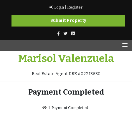
Skip
Login |
Register
to
content
Submit Property
Marisol Valenzuela
Real Estate Agent DRE #02213630
Payment Completed
Payment Completed